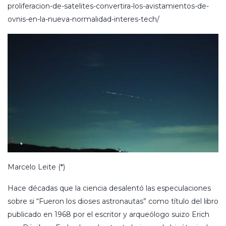
proliferacion-de-satelites-convertira-los-avistamientos-de-
ovnis-en-la-nueva-normalidad-interes-tech/
Marcelo Leite (*)
Hace décadas que la ciencia desalentó las especulaciones
sobre si “Fueron los dioses astronautas” como título del libro
publicado en 1968 por el escritor y arqueólogo suizo Erich