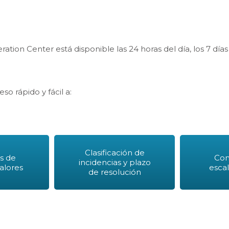
tion Center está disponible las 24 horas del día, los 7 días
so rápido y fácil a:
Clasificación de
es de
Con
incidencias y plazo
valores
esca
de resolución