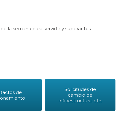
 de la semana para servirte y superar tus
Solicitudes de
tactos de
cambio de
lonamiento
infraestructura, etc.